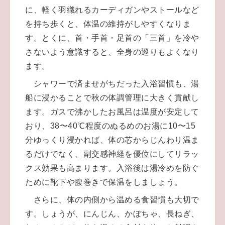
に、軽く羽織れるカーディガンやストールなど
を持ち歩くと、体温の維持がしやすくなりま
す。とくに、首・手首・足首の「三首」を冷や
さないよう意識すると、全身の巡りもよくなり
ます。
シャワーで済ませがちだった入浴習慣も、湯
船に浸かることで秋の体調管理に大きく貢献し
ます。ガスで沸かしたお風呂は温度が安定して
おり、38〜40℃程度のぬるめのお湯に10〜15
分ゆっくり浸かれば、体の芯からじんわり温ま
るだけでなく、副交感神経を優位にしてリラッ
クス効果も高まります。入浴後は湯冷めを防ぐ
ために靴下や腹巻きで保温をしましょう。
さらに、体の内側から温める食習慣も大切で
す。しょうが、にんじん、かぼちゃ、長ねぎ、