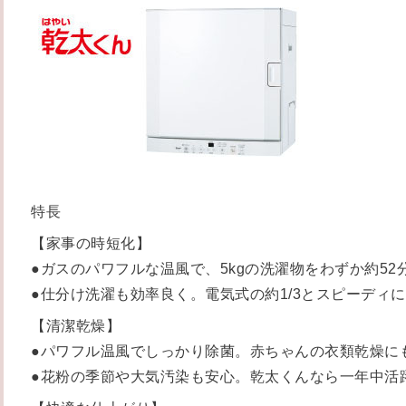
特長
【家事の時短化】
●ガスのパワフルな温風で、5kgの洗濯物をわずか約52
●仕分け洗濯も効率良く。電気式の約1/3とスピーディ
【清潔乾燥】
●パワフル温風でしっかり除菌。赤ちゃんの衣類乾燥に
●花粉の季節や大気汚染も安心。乾太くんなら一年中活