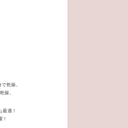
分で乾燥。
に乾燥。
も最適！
躍！