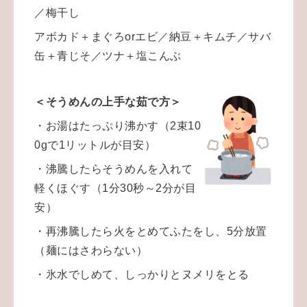
／
梅干し
アボカド＋まぐろorエビ
／
納豆＋キムチ
／
サバ
缶＋青じそ
／
ツナ＋塩こんぶ
＜そうめんの上手な茹で方＞
・お湯はたっぷり沸かす（2束10
0gで1リットルが目安）
・沸騰したらそうめんを入れて
軽くほぐす（1分30秒～2分が目
安）
・再沸騰したら火をとめてふたをし、5分放置
（麺にはさわらない）
・氷水でしめて、しっかりとヌメリをとる