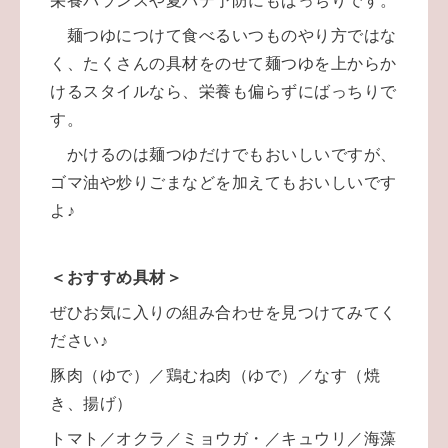
栄養バランスや夏バテ予防にもばっちりです。
麺つゆにつけて食べるいつものやり方ではな
く、たくさんの具材をのせて麺つゆを上からか
けるスタイルなら、栄養も偏らずにばっちりで
す。
かけるのは麺つゆだけでもおいしいですが、
ゴマ油や炒りごまなどを加えてもおいしいです
よ♪
＜おすすめ具材＞
ぜひお気に入りの組み合わせを見つけてみてく
ださい♪
豚肉（ゆで）／
鶏むね肉（ゆで）
／
なす（焼
き、揚げ）
トマト
／
オクラ
／
ミョウガ
・
／
キュウリ
／
海藻